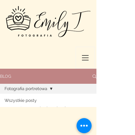
BLOG
Fotografia portretowa
Wszystkie posty
Posty już wkrótce
Fotografia ślubna
Fotografia portretowa
Zapoznaj się z kategoriami tego
Archiwalne sesje
bloga lub spróbuj ponownie
później.
Reportaże